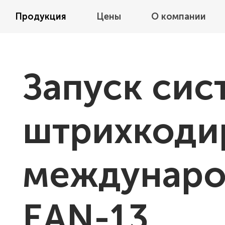
Продукция
Цены
О компании
Запуск сис
штрихкоди
междунаро
EAN-13