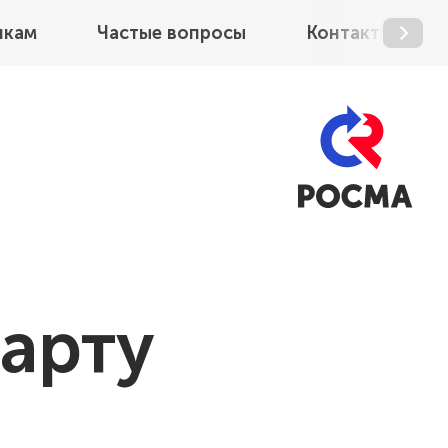
икам
Частые вопросы
Контакты
арту