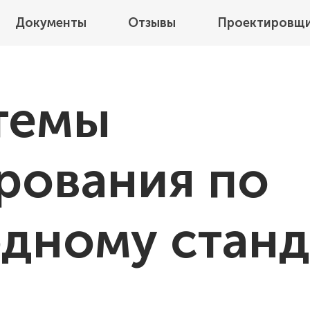
Документы
Отзывы
Проектировщ
темы
рования по
дному станд