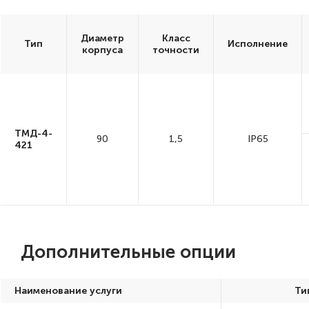
Диаметр
Диаметр
Класс
Класс
Тип
Тип
Исполнение
Исполнение
корпуса
корпуса
точности
точности
ТМД-4-
ТМД-4-
90
90
1,5
1,5
IP65
IP65
421
421
Дополнительные опции
Наименование услуги
Ти