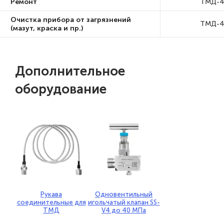
Ремонт
ТМД-4
Очистка прибора от загрязнений
ТМД-4
(мазут, краска и пр.)
Дополнительное
оборудование
Рукава
Одновентильный
соединительные для
игольчатый клапан SS-
ТМД
V4 до 40 МПа