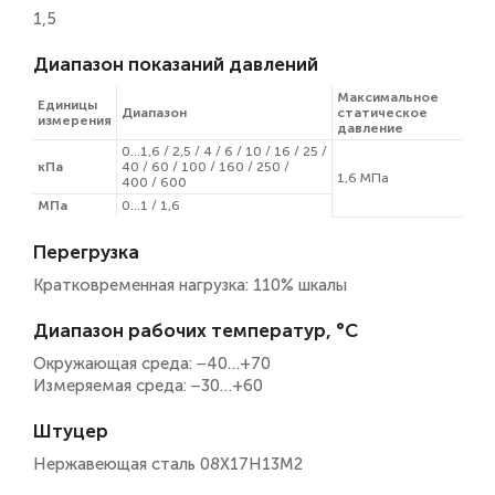
1,5
Диапазон показаний давлений
Максимальное
Единицы
Диапазон
статическое
измерения
давление
0…
1,6 /
2,5 /
4 /
6 /
10 /
16 /
25 /
кПа
40 /
60 /
100 /
160 /
250 /
1,6 МПа
400 /
600
МПа
0...1 / 1,6
Перегрузка
Кратковременная нагрузка: 110% шкалы
Диапазон рабочих температур, °C
Окружающая среда:
−40…+70
Измеряемая среда:
−30…+60
Штуцер
Нержавеющая сталь 08Х17Н13М2