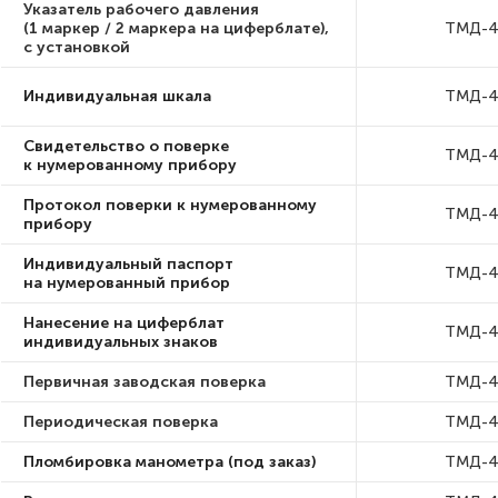
Указатель рабочего давления
(1 маркер / 2 маркера на циферблате),
ТМД-4
с установкой
Индивидуальная шкала
ТМД-4
Свидетельство о поверке
ТМД-4
к нумерованному прибору
Протокол поверки к нумерованному
ТМД-4
прибору
Индивидуальный паспорт
ТМД-4
на нумерованный прибор
Нанесение на циферблат
ТМД-4
индивидуальных знаков
Первичная заводская поверка
ТМД-4
Периодическая поверка
ТМД-4
Пломбировка манометра (под заказ)
ТМД-4