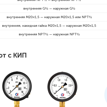
внутренняя G½ — наружная G½
внутренняя М20×1,5 — наружная М20×1,5 или NPT½
внутренняя, накидная гайка М20×1,5 — наружная М20×1,5
внутренняя NPT½ — наружная NPT½
ют с КИП