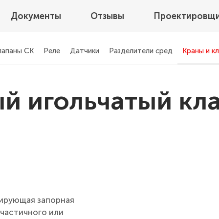
Документы
Отзывы
Проектировщ
лапаны СК
Реле
Датчики
Разделители сред
Краны и к
й игольчатый кла
лирующая запорная
 частичного или