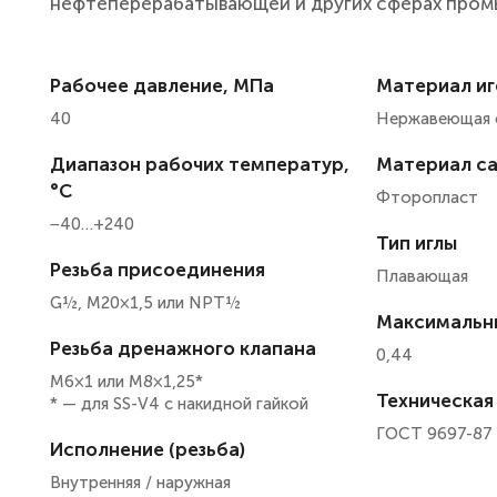
нефтеперерабатывающей и других сферах про
Рабочее давление, МПа
Материал иг
40
Нержавеющая 
Диапазон рабочих температур,
Материал са
°С
Фторопласт
−40…+240
Тип иглы
Резьба присоединения
Плавающая
G
½,
M20×1,5 или NPT½
Максимальны
Резьба дренажного клапана
0,44
M6×1 или М8×1,25*
Техническая
* — для SS-V4 с накидной гайкой
ГОСТ 9697-87
Исполнение (резьба)
Внутренняя / наружная