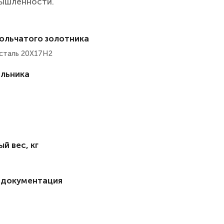
мышленности.
ольчатого золотника
сталь 20Х17Н2
льника
й вес, кг
 документация