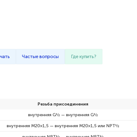
чать
Частые вопросы
Где купить?
Резьба присоединения
внутренняя G½ — внутренняя G½
внутренняя М20×1,5 — внутренняя М20×1,5 или NPT½
внутренняя NPT½ — внутренняя NPT½