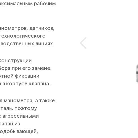
максимальным рабочим
нометров, датчиков,
 технологического
зводственных линиях.
 конструкции
ора при его замене.
отной фиксации
 в корпусе клапана.
я манометра, а также
таль, поэтому
с агрессивными
лапан из
азодобывающей,