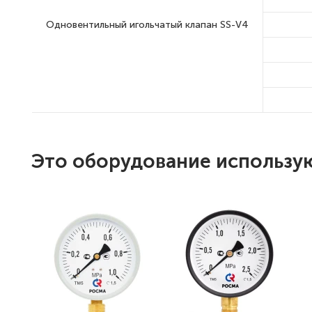
Одновентиль­ный игольча­тый клапан SS-V4
Это оборудование использу